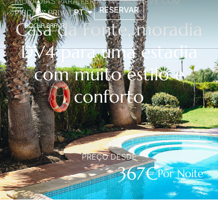
MORADIAS PARA FÉRIAS NO ALGARVE COM
RESERVAR
PT
PISCINA PRIVADA
Casa da Fonte, moradia
DV4 para uma estadia
com muito estilo e
conforto
PREÇO DESDE
367€
Por Noite