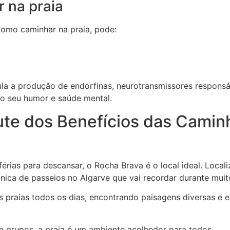
r na praia
como caminhar na praia, pode:
la a produção de endorfinas, neurotransmissores responsá
 o seu humor e saúde mental.
ute dos Benefícios das Camin
érias para descansar, o Rocha Brava é o local ideal. Loca
ica de passeios no Algarve que vai recordar durante mui
es praias todos os dias, encontrando paisagens diversas e 
m grupos, a praia é um ambiente acolhedor para todos.