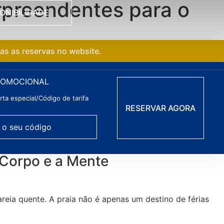
rpreendentes para o
ONIBILIDADE
das as reservas no website.
ROMOCIONAL
ta especial/Código de tarifa
 Corpo e a Mente
eia quente. A praia não é apenas um destino de férias