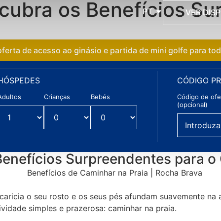
cubra os Benefícios Su
PT
VER DISP
ferta de acesso ao ginásio e partida de mini golfe para to
HÓSPEDES
CÓDIGO P
Adultos
Crianças
Bebés
Código de ofer
(opcional)
Benefícios Surpreendentes para o
aricia o seu rosto e os seus pés afundam suavemente na ar
vidade simples e prazerosa: caminhar na praia.