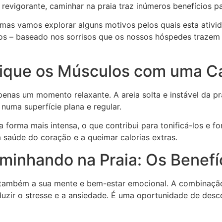
evigorante, caminhar na praia traz inúmeros benefícios p
, mas vamos explorar alguns motivos pelos quais esta ativ
ios – baseado nos sorrisos que os nossos hóspedes trazem
ifique os Músculos com uma C
nas um momento relaxante. A areia solta e instável da pra
numa superfície plana e regular.
forma mais intensa, o que contribui para tonificá-los e f
a saúde do coração e a queimar calorias extras.
minhando na Praia: Os Benefí
 também a sua mente e bem-estar emocional. A combinação 
duzir o stresse e a ansiedade. É uma oportunidade de desc